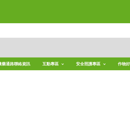
農藥通路聯絡資訊
互動專區
安全照護專區
作物
水
產
稻
品
安
全
雜
照
草
護
線
上
學
習
訓
練