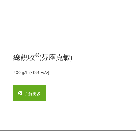
®
總銳收
(芬座克敏)
400 g/L (40% w/v)
了解更多