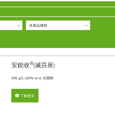
依產品種類
依產品種類
日燒解決方案
殺菌劑
殺蟲劑
®
安銳收
(滅芬座)
殺鼠劑
400 g/L (40% w/v) 水懸劑
除草劑
了解更多