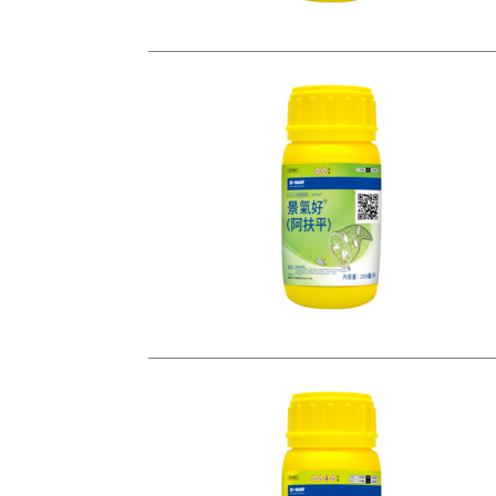
茶
葡萄
香蕉