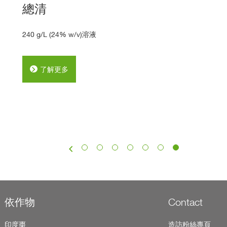
總清
240 g/L (24% w/v)溶液
了解更多
依作物
Contact
印度棗
造訪粉絲專頁