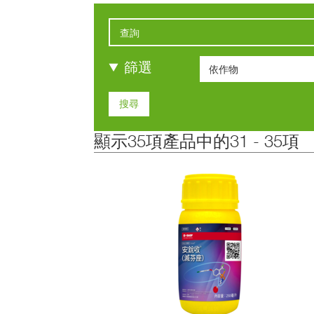
篩選
依作物
依作物
十字花科葉菜類
顯示35項產品中的31 - 35項
印度棗
柑桔
水稻
瓜果類
瓜菜類
芒果
茄科果菜類