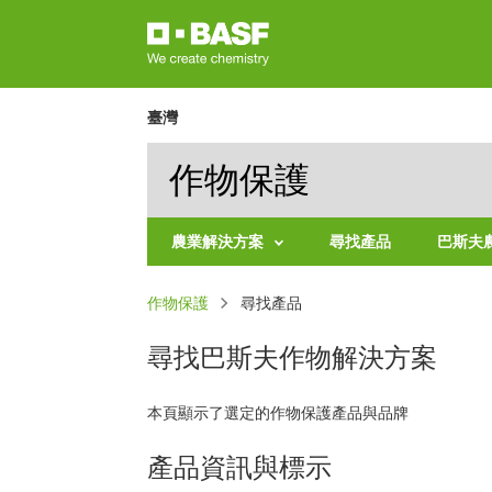
移
至
主
內
臺灣
容
作物保護
農業解決方案
尋找產品
巴斯夫
依
導
作物保護
作
尋找產品
物
航
尋找巴斯夫作物解決方案
連
產
品
結
類
別
本頁顯示了選定的作物保護產品與品牌
產品資訊與標示