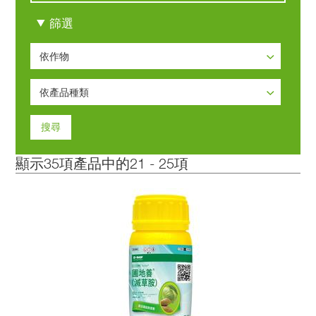
篩選
依作物
依作物
依產品種類
十字花科葉菜類
依產品種類
印度棗
日燒解決方案
柑桔
顯示35項產品中的21 - 25項
殺菌劑
水稻
殺蟲劑
瓜果類
殺鼠劑
瓜菜類
除草劑
芒果
茄科果菜類
茶