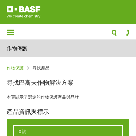
移
至
主
內
容
作物保護
導
作物保護
尋找產品
航
尋找巴斯夫作物解決方案
連
結
本頁顯示了選定的作物保護產品與品牌
產品資訊與標示