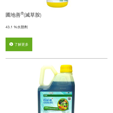
葡萄
®
香蕉
圃地善
(滅草胺)
43.1 %水懸劑
了解更多