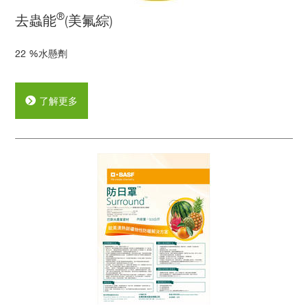
®
去蟲能
(美氟綜)
22 %水懸劑
了解更多