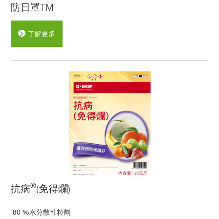
防日罩TM
了解更多
®
抗病
(免得爛)
80 %水分散性粒劑