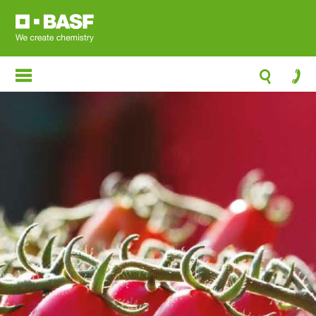
移
至
主
內
容