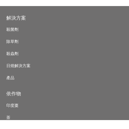
‹
›
Footer
解決方案
殺菌劑
除草劑
殺蟲劑
日燒解決方案
產品
依作物
印度棗
茶