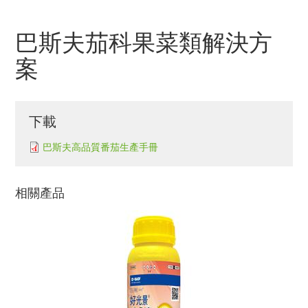
航
連
巴斯夫茄科果菜類解決方
結
案
下載
巴斯夫高品質番茄生產手冊
相關產品