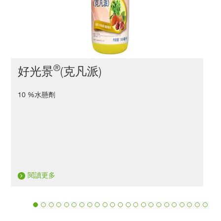
®
好光景
(克凡派)
10 %水懸劑
5
閱讀更多