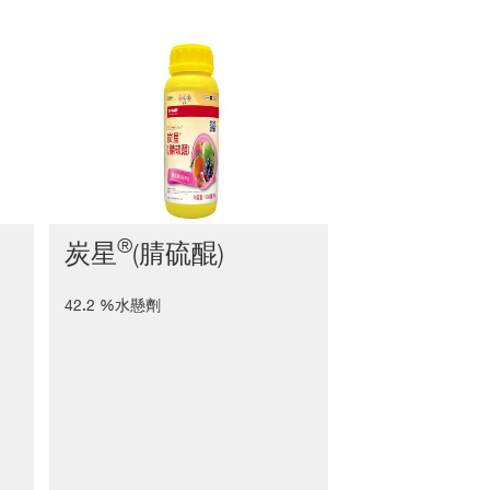
®
®
炭星
(腈硫醌)
總司令
(
42.2 %水懸劑
23.6 %乳劑