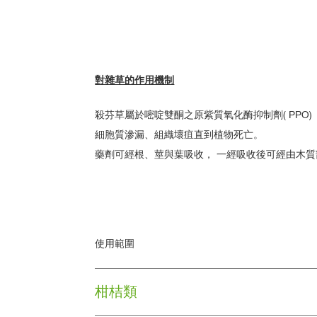
對雜草的作用機制
殺芬草屬於嘧啶雙酮之原紫質氧化酶抑制劑( PP
細胞質滲漏、組織壞疽直到植物死亡。
藥劑可經根、莖與葉吸收， 一經吸收後可經由木
使用範圍
柑桔類