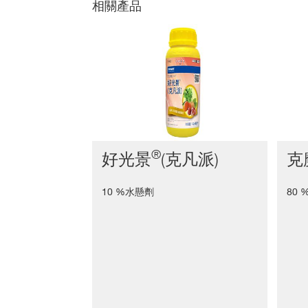
相關產品
®
好光景
(克凡派)
克
10 %水懸劑
80