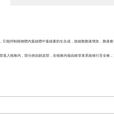
O) ，它能抑制植物體內葉綠體中葉綠素的生合成，使細胞胞液增加，胞液
質部進入植株內，部分經由韌皮部，在植株內藉由維管束系統移行至全株，