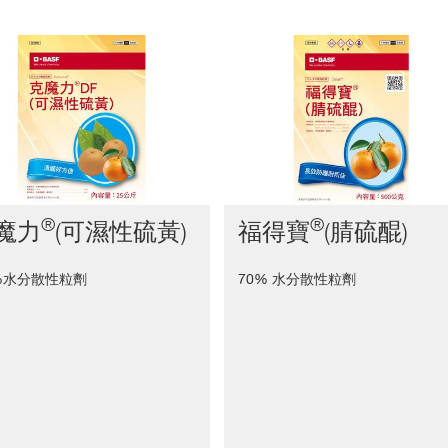
®
®
魔力
(可濕性硫黃)
福得寶
(腈硫醌)
 %水分散性粒劑
70% 水分散性粒劑