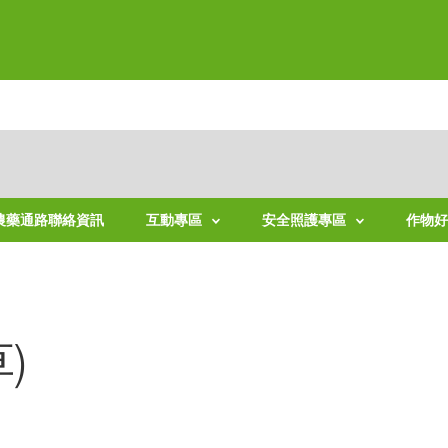
農藥通路聯絡資訊
互動專區
安全照護專區
作物
水
產
稻
品
安
全
雜
照
草
護
)
線
上
學
習
訓
練