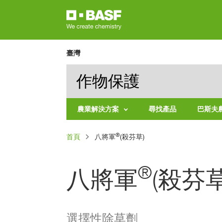
移
至
主
內
臺灣
容
作物保護
農業解決方案
尋找產品
巴斯夫
依
導
®
首頁
作
八將軍
(殺芬草)
物
航
連
產
®
八將軍
(殺芬草
品
結
類
別
選擇性除草劑